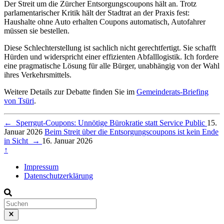
Der Streit um die Zürcher Entsorgungscoupons hält an. Trotz
parlamentarischer Kritik hält der Stadtrat an der Praxis fest:
Haushalte ohne Auto erhalten Coupons automatisch, Autofahrer
müssen sie bestellen.
Diese Schlechterstellung ist sachlich nicht gerechtfertigt. Sie schafft
Hürden und widerspricht einer effizienten Abfalllogistik. Ich fordere
eine pragmatische Lösung für alle Bürger, unabhängig von der Wahl
ihres Verkehrsmittels.
Weitere Details zur Debatte finden Sie im
Gemeinderats-Briefing
von Tsüri
.
←
Sperrgut-Coupons: Unnötige Bürokratie statt Service Public
15.
Januar 2026
Beim Streit über die Entsorgungscoupons ist kein Ende
in Sicht
→
16. Januar 2026
↑
Impressum
Datenschutzerklärung